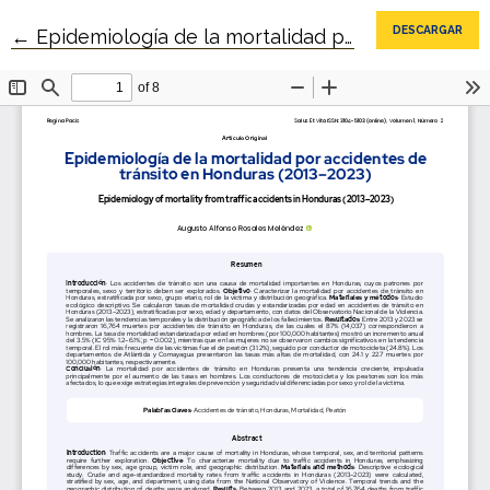
DESCARGAR
Volver a los detalles del artículo
←
Epidemiología de la mortalidad por accidentes de tránsito en Honduras (2013–2023)