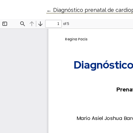
Volver a los detalles del artícul
←
Diagnóstico prenatal de cardiop