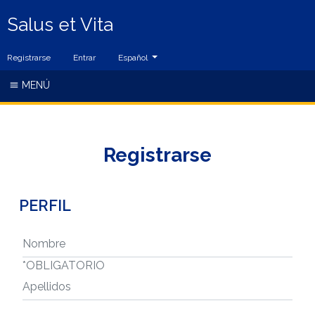
Salus et Vita
Cambiar el idioma. El idioma actual es:
Registrarse
Entrar
Español
MENÚ
Registrarse
PERFIL
NOMBRE
*
OBLIGATORIO
##USER.MIDDLENAME##