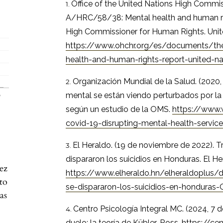
Office of the United Nations High Commis
A/HRC/58/38: Mental health and human rig
High Commissioner for Human Rights. Unit
https://www.ohchr.org/es/documents/th
health-and-human-rights-report-united-na
Organización Mundial de la Salud. (2020, 
mental se están viendo perturbados por la
según un estudio de la OMS.
https://www
covid-19-disrupting-mental-health-servic
El Heraldo. (19 de noviembre de 2022). 
dispararon los suicidios en Honduras. El He
ez
https://www.elheraldo.hn/elheraldoplus/
to
se-dispararon-los-suicidios-en-hondura
as
Centro Psicología Integral MC. (2024, 7 d
duelo: la teoría de Kübler-Ross.
https://ce