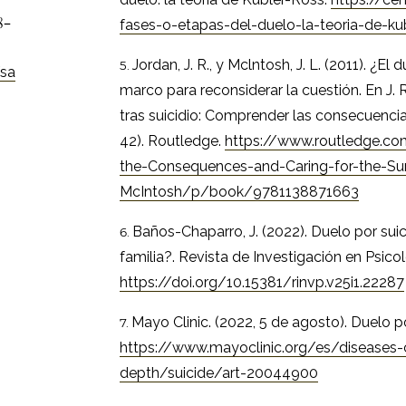
8-
fases-o-etapas-del-duelo-la-teoria-de-ku
Jordan, J. R., y Mclntosh, J. L. (2011). ¿El
/sa
marco para reconsiderar la cuestión. En J. R
tras suicidio: Comprender las consecuencias
42). Routledge.
https://www.routledge.com
the-Consequences-and-Caring-for-the-Sur
McIntosh/p/book/9781138871663
Baños-Chaparro, J. (2022). Duelo por sui
familia?. Revista de Investigación en Psicol
https://doi.org/10.15381/rinvp.v25i1.22287
Mayo Clinic. (2022, 5 de agosto). Duelo po
https://www.mayoclinic.org/es/diseases-
depth/suicide/art-20044900