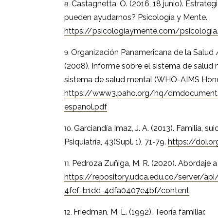
Castagnetta, O. (2016, 18 junio). Estrat
pueden ayudarnos? Psicología y Mente.
https://psicologiaymente.com/psicologia
Organización Panamericana de la Salud /
(2008). Informe sobre el sistema de salud
sistema de salud mental (WHO-AIMS Hond
https://www3.paho.org/hq/dmdocum
espanol.pdf
Garciandía Imaz, J. A. (2013). Familia, s
Psiquiatría, 43(Supl. 1), 71-79.
https://doi.or
Pedroza Zuñiga, M. R. (2020). Abordaje a
https://repository.udca.edu.co/server/a
4fef-b1dd-4dfa0407e4bf/content
Friedman, M. L. (1992). Teoría familiar.