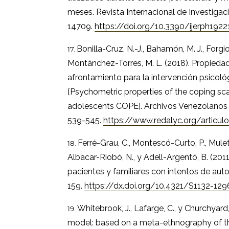
meses. Revista Internacional de Investigaci
14709.
https://doi.org/10.3390/ijerph192
Bonilla-Cruz, N.-J., Bahamón, M. J., Forgi
Montánchez-Torres, M. L. (2018). Propieda
afrontamiento para la intervención psico
[Psychometric properties of the coping scal
adolescents COPE]. Archivos Venezolanos 
539-545.
https://www.redalyc.org/articu
Ferré-Grau, C., Montescó-Curto, P., Mulet
Albacar-Riobó, N., y Adell-Argentó, B. (2011
pacientes y familiares con intentos de autol
159.
https://dx.doi.org/10.4321/S1132-1
Whitebrook, J., Lafarge, C., y Churchyard
model: based on a meta-ethnography of the