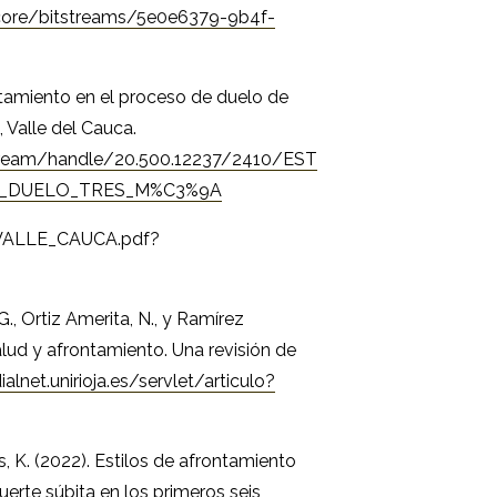
i/core/bitstreams/5e0e6379-9b4f-
ontamiento en el proceso de duelo de
 Valle del Cauca.
itstream/handle/20.500.12237/2410/EST
O_DUELO_TRES_M%C3%9A
ALLE_CAUCA.pdf?
., Ortiz Amerita, N., y Ramírez
 Salud y afrontamiento. Una revisión de
ialnet.unirioja.es/servlet/articulo?
es, K. (2022). Estilos de afrontamiento
uerte súbita en los primeros seis