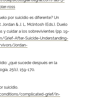
bler-ross
 duelo por suicidio es diferente? Un
. Jordan & J. L. Mclntosh (Eds.). Duelo
 y cuidar a los sobrevivientes (pp. 19-
/Grief-After-Suicide-Understanding-
vivors/Jordan-
cidio: ¿qué sucede después en la
ogía, 25(1), 159-170.
r suicidio.
conditions/complicated-grief/in-