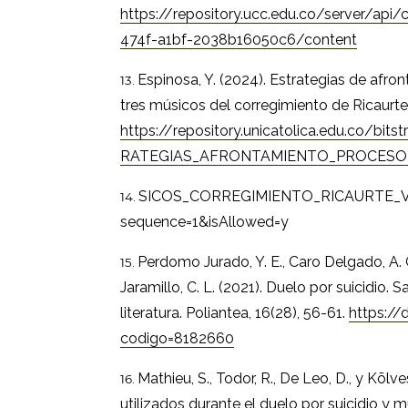
https://repository.ucc.edu.co/server/ap
474f-a1bf-2038b16050c6/content
Espinosa, Y. (2024). Estrategias de afr
tres músicos del corregimiento de Ricaurte,
https://repository.unicatolica.edu.co/b
RATEGIAS_AFRONTAMIENTO_PROCES
SICOS_CORREGIMIENTO_RICAURTE_V
sequence=1&isAllowed=y
Perdomo Jurado, Y. E., Caro Delgado, A. G
Jaramillo, C. L. (2021). Duelo por suicidio.
literatura. Poliantea, 16(28), 56-61.
https://d
codigo=8182660
Mathieu, S., Todor, R., De Leo, D., y Kõlv
utilizados durante el duelo por suicidio y m