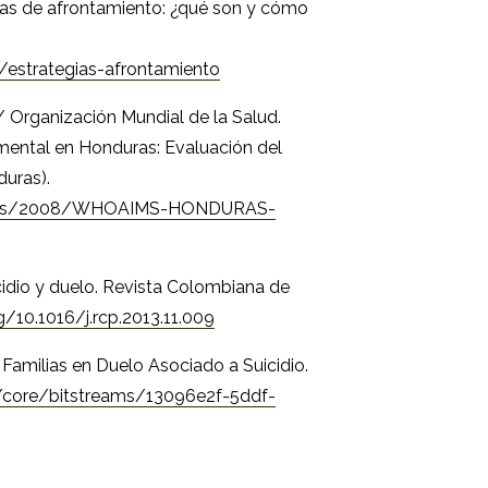
egias de afrontamiento: ¿qué son y cómo
/estrategias-afrontamiento
 Organización Mundial de la Salud.
 mental en Honduras: Evaluación del
uras).
ents/2008/WHOAIMS-HONDURAS-
uicidio y duelo. Revista Colombiana de
g/10.1016/j.rcp.2013.11.009
 Familias en Duelo Asociado a Suicidio.
pi/core/bitstreams/13096e2f-5ddf-