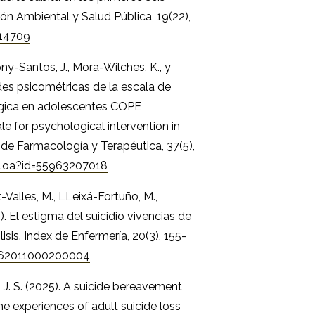
ón Ambiental y Salud Pública, 19(22),
214709
ony-Santos, J., Mora-Wilches, K., y
des psicométricas de la escala de
lógica en adolescentes COPE
e for psychological intervention in
de Farmacología y Terapéutica, 37(5),
lo.oa?id=55963207018
-Valles, M., LLeixá-Fortuño, M.,
). El estigma del suicidio vivencias de
isis. Index de Enfermería, 20(3), 155-
2962011000200004
, J. S. (2025). A suicide bereavement
 experiences of adult suicide loss