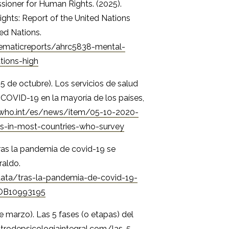
sioner for Human Rights. (2025).
hts: Report of the United Nations
ed Nations.
ematicreports/ahrc5838-mental-
tions-high
5 de octubre). Los servicios de salud
 COVID-19 en la mayoría de los países,
.who.int/es/news/item/05-10-2020-
es-in-most-countries-who-survey
Tras la pandemia de covid-19 se
raldo.
data/tras-la-pandemia-de-covid-19-
s-OB10993195
e marzo). Las 5 fases (o etapas) del
ntrodepsicologiaintegral.com/las-5-