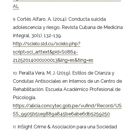
AL
Cortés Alfaro, A. (2014). Conducta suicida
adolescencia y riesgo. Revista Cubana de Medicina
Integral, 30(1), 132-139.
http://scielo.sld.cu/scielo.php?
script=sci_arttext&pid=S0864-
21252014000100013&lng=es&tlng=es
Peralta Vera, M. J. (2019). Estilos de Crianza y
Condutas Antisociales en Internos de un Centro de
Rehabilitación. Escuela Académico Profesional de
Psicología.
https://alicia.concytec.gob.pe/vufind/Record/US
SS_9905b51e9889a845be6abe6db5259250
InSight Crime & Asociación para una Sociedad