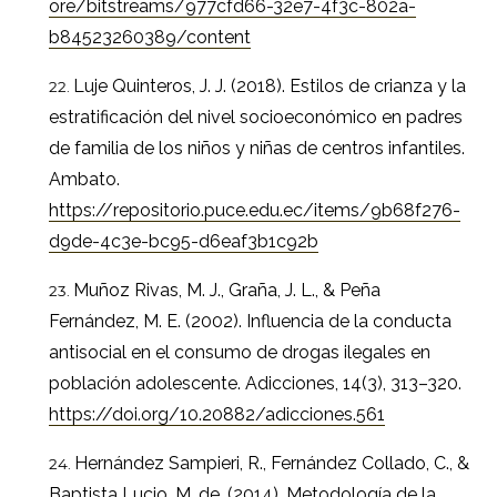
ore/bitstreams/977cfd66-32e7-4f3c-802a-
b84523260389/content
Luje Quinteros, J. J. (2018). Estilos de crianza y la
estratificación del nivel socioeconómico en padres
de familia de los niños y niñas de centros infantiles.
Ambato.
https://repositorio.puce.edu.ec/items/9b68f276-
d9de-4c3e-bc95-d6eaf3b1c92b
Muñoz Rivas, M. J., Graña, J. L., & Peña
Fernández, M. E. (2002). Influencia de la conducta
antisocial en el consumo de drogas ilegales en
población adolescente. Adicciones, 14(3), 313–320.
https://doi.org/10.20882/adicciones.561
Hernández Sampieri, R., Fernández Collado, C., &
Baptista Lucio, M. de. (2014). Metodología de la