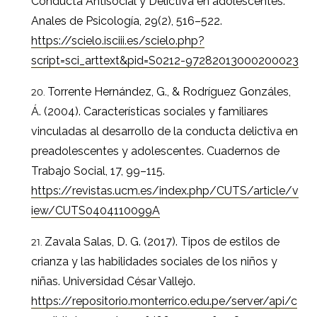
Conducta Antisocial y Delictiva en adolescentes.
Anales de Psicología, 29(2), 516–522.
https://scielo.isciii.es/scielo.php?
script=sci_arttext&pid=S0212-97282013000200023
Torrente Hernández, G., & Rodríguez Gonzáles,
Á. (2004). Características sociales y familiares
vinculadas al desarrollo de la conducta delictiva en
preadolescentes y adolescentes. Cuadernos de
Trabajo Social, 17, 99–115.
https://revistas.ucm.es/index.php/CUTS/article/v
iew/CUTS0404110099A
Zavala Salas, D. G. (2017). Tipos de estilos de
crianza y las habilidades sociales de los niños y
niñas. Universidad César Vallejo.
https://repositorio.monterrico.edu.pe/server/api/c