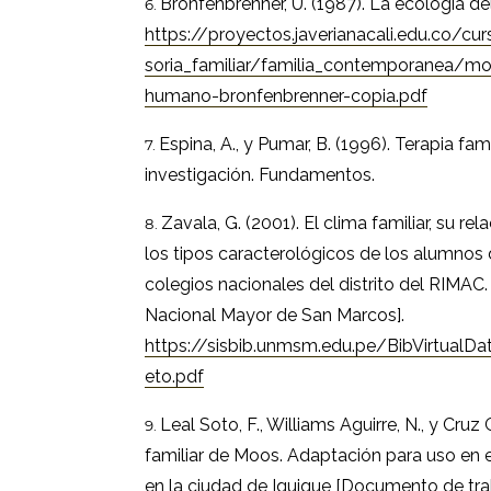
Bronfenbrenner, U. (1987). La ecología d
https://proyectos.javerianacali.edu.co/c
soria_familiar/familia_contemporanea/mo
humano-bronfenbrenner-copia.pdf
Espina, A., y Pumar, B. (1996). Terapia fami
investigación. Fundamentos.
Zavala, G. (2001). El clima familiar, su re
los tipos caracterológicos de los alumnos 
colegios nacionales del distrito del RIMAC.
Nacional Mayor de San Marcos].
https://sisbib.unmsm.edu.pe/BibVirtual
eto.pdf
Leal Soto, F., Williams Aguirre, N., y Cruz
familiar de Moos. Adaptación para uso en 
en la ciudad de Iquique [Documento de trab