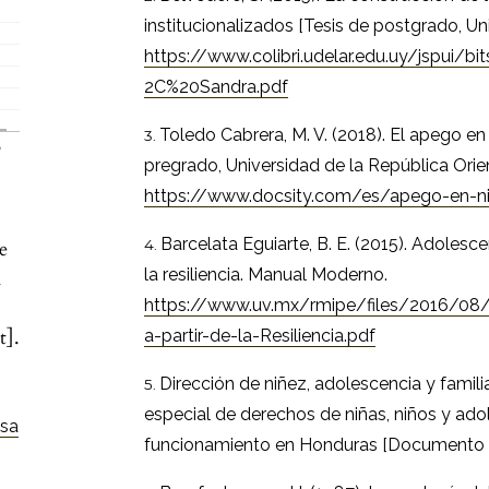
institucionalizados [Tesis de postgrado, Un
https://www.colibri.udelar.edu.uy/jspui
2C%20Sandra.pdf
Toledo Cabrera, M. V. (2018). El apego en 
pregrado, Universidad de la República Orie
https://www.docsity.com/es/apego-en-ni
Barcelata Eguiarte, B. E. (2015). Adolesce
e
la resiliencia. Manual Moderno.
n
https://www.uv.mx/rmipe/files/2016/08/
t].
a-partir-de-la-Resiliencia.pdf
Dirección de niñez, adolescencia y famil
especial de derechos de niñas, niños y ad
/sa
funcionamiento en Honduras [Documento 