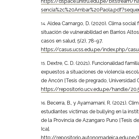
https://dspace.unitru.edu.pe/bitstream
sencia%2c%20Ambar%20Paola.pdf?sequen
Aldea Camargo, D. (2020). Clima social f
situación de vulnerabilidad en Barrios Altos
casos en salud, 5(2), 78-97.
https://casus.ucss.edu.pe/index.php/cas
Dextre, C. D. (2021). Funcionalidad famili
expuestos a situaciones de violencia escol
de Ancón [Tesis de pregrado, Universidad Ce
https://repositorio.ucv.edu.pe/handle/2
Becerra, B., y Ayamamani, R. (2021). Clima
estudiantes víctimas de bullying en la inst
de la Provincia de Azangaro Puno [Tesis 
Ica].
http://repositorio.autonomadeica.edu.p