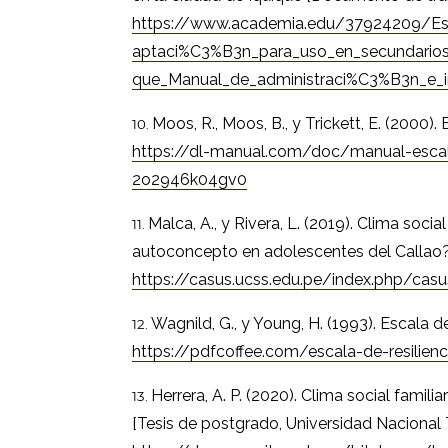
https://www.academia.edu/37924209/Es
aptaci%C3%B3n_para_uso_en_secundarios
que_Manual_de_administraci%C3%B3n_e_i
Moos, R., Moos, B., y Trickett, E. (2000).
https://dl-manual.com/doc/manual-esca
2o2946k04gv0
Malca, A., y Rivera, L. (2019). Clima socia
autoconcepto en adolescentes del Callao?
https://casus.ucss.edu.pe/index.php/cas
Wagnild, G., y Young, H. (1993). Escala de
https://pdfcoffee.com/escala-de-resilien
Herrera, A. P. (2020). Clima social famil
[Tesis de postgrado, Universidad Nacional Tr