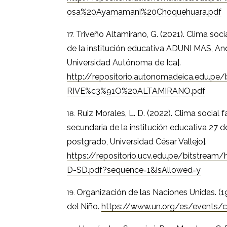
osa%20Ayamamani%20Choquehuara.pdf
Triveño Altamirano, G. (2021). Clima socia
de la institución educativa ADUNI MAS, An
Universidad Autónoma de Ica].
http://repositorio.autonomadeica.edu.p
RIVE%c3%91O%20ALTAMIRANO.pdf
Ruiz Morales, L. D. (2022). Clima social f
secundaria de la institución educativa 27
postgrado, Universidad César Vallejo].
https://repositorio.ucv.edu.pe/bitstre
D-SD.pdf?sequence=1&isAllowed=y
Organización de las Naciones Unidas. (
del Niño.
https://www.un.org/es/events/c