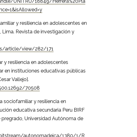
/handle/UNITRU/18849/Herrera%20Pla
ce=1&isAllowed=y
amiliar y resiliencia en adolescentes en
, Lima. Revista de investigación y
us/article/view/282/171
ar y resiliencia en adolescentes
ar en instituciones educativas públicas
sar Vallejo].
0.500.12692/70508
 sociofamiliar y resiliencia en
itución educativa secundaria Peru BIRF
de pregrado, Universidad Autónoma de
e/bitstream/autonomadeica/1380/1/R