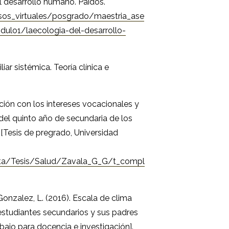
el desarrollo humano. Paidós.
ursos_virtuales/posgrado/maestria_ase
dulo1/laecologia-del-desarrollo-
liar sistémica. Teoría clínica e
lación con los intereses vocacionales y
del quinto año de secundaria de los
 [Tesis de pregrado, Universidad
Data/Tesis/Salud/Zavala_G_G/t_compl
 Gonzalez, L. (2016). Escala de clima
estudiantes secundarios y sus padres
ajo para docencia e investigación].