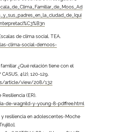
cala_de_Clima_Familiar_de_Moos_Ad
_y_sus_padres_en_la_ciudad_de_Iqui
nterpretaci%C3%B3n
 Escalas de clima social. TEA.
las-clima-social-demoos-
l familiar ¿Qué relación tiene con el
 CASUS, 4(2), 120-129.
us/article/view/208/132
 Resiliencia (ER).
cia-de-wagnild-y-young-8-pdffree.html
iar y resiliencia en adolescentes-Moche
ujillo].