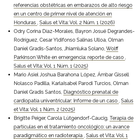
referencias obstétricas en embarazos de alto riesgo
en un centro de primer nivel de atención en
Honduras
,
Salus et Vita: Vol. 2 Núm. 1 (2026)
Odry Corina Díaz-Morales, Bayron Josué Degrandes-
Rodríguez, Cesar Yldifonso Salinas Ulloa, Olman
Daniel Gradis-Santos, Jhiamluka Solano,
Wolff
Parkinson White en emergencia: reporte de caso
,
Salus et Vita: Vol. 1 Núm. 1 (2025)
Mario Asiel Joshua Barahona López, Ámbar Gissell
Nolasco Padilla, KarlaIsabel Parodi Turcios, Olman
Daniel Gradis Santos,
Diagnóstico prenatal de
cardiopatía univentricular: Informe de un caso
,
Salus
et Vita: Vol. 1 Núm. 2 (2025)
Brigitte Peiger, Carola Lütgendorf-Caucig,
Terapia de
partículas en el tratamiento oncológico: un avance
paradigmático en radioterapia
,
Salus et Vita: Vol. 1