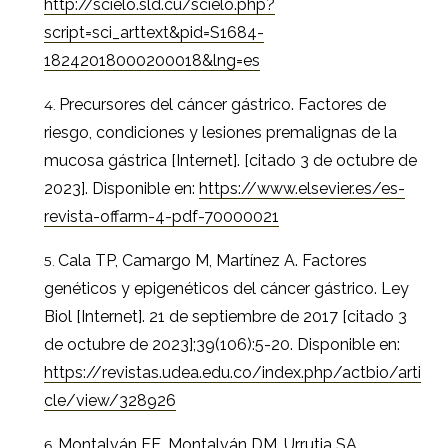
http://scielo.sld.cu/scielo.php?
script=sci_arttext&pid=S1684-
18242018000200018&lng=es
Precursores del cáncer gástrico. Factores de
riesgo, condiciones y lesiones premalignas de la
mucosa gástrica [Internet]. [citado 3 de octubre de
2023]. Disponible en:
https://www.elsevier.es/es-
revista-offarm-4-pdf-70000021
Cala TP, Camargo M, Martínez A. Factores
genéticos y epigenéticos del cáncer gástrico. Ley
Biol [Internet]. 21 de septiembre de 2017 [citado 3
de octubre de 2023];39(106):5-20. Disponible en:
https://revistas.udea.edu.co/index.php/actbio/arti
cle/view/328926
Montalván EE, Montalván DM, Urrutia SA,