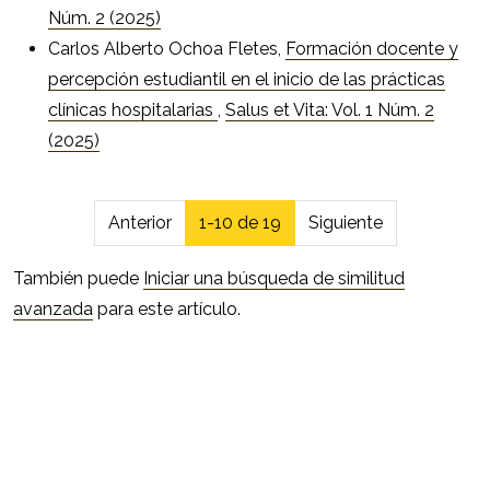
Núm. 2 (2025)
Carlos Alberto Ochoa Fletes,
Formación docente y
percepción estudiantil en el inicio de las prácticas
clínicas hospitalarias
,
Salus et Vita: Vol. 1 Núm. 2
(2025)
##issue.pagination##
Anterior
1-10 de 19
Siguiente
También puede
Iniciar una búsqueda de similitud
avanzada
para este artículo.