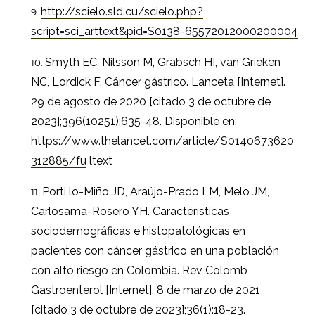
http://scielo.sld.cu/scielo.php?
script=sci_arttext&pid=S0138-65572012000200004
Smyth EC, Nilsson M, Grabsch HI, van Grieken
NC, Lordick F. Cáncer gástrico. Lanceta [Internet].
29 de agosto de 2020 [citado 3 de octubre de
2023];396(10251):635-48. Disponible en:
https://www.thelancet.com/article/S0140673620
312885/fu
ltext
Porti lo-Miño JD, Araújo-Prado LM, Melo JM,
Carlosama-Rosero YH. Características
sociodemográficas e histopatológicas en
pacientes con cáncer gástrico en una población
con alto riesgo en Colombia. Rev Colomb
Gastroenterol [Internet]. 8 de marzo de 2021
[citado 3 de octubre de 2023];36(1):18-23.