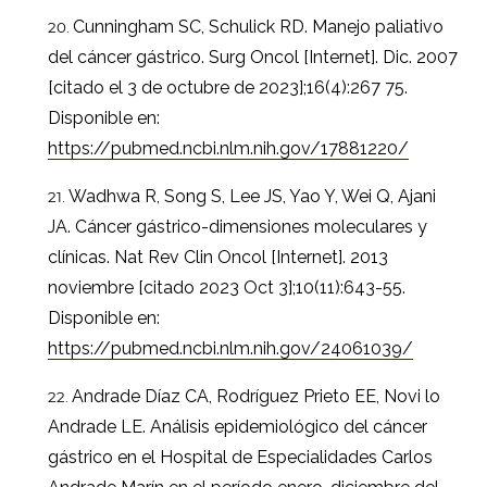
Cunningham SC, Schulick RD. Manejo paliativo
del cáncer gástrico. Surg Oncol [Internet]. Dic. 2007
[citado el 3 de octubre de 2023];16(4):267 75.
Disponible en:
https://pubmed.ncbi.nlm.nih.gov/17881220/
Wadhwa R, Song S, Lee JS, Yao Y, Wei Q, Ajani
JA. Cáncer gástrico-dimensiones moleculares y
clínicas. Nat Rev Clin Oncol [Internet]. 2013
noviembre [citado 2023 Oct 3];10(11):643-55.
Disponible en:
https://pubmed.ncbi.nlm.nih.gov/24061039/
Andrade Díaz CA, Rodríguez Prieto EE, Novi lo
Andrade LE. Análisis epidemiológico del cáncer
gástrico en el Hospital de Especialidades Carlos