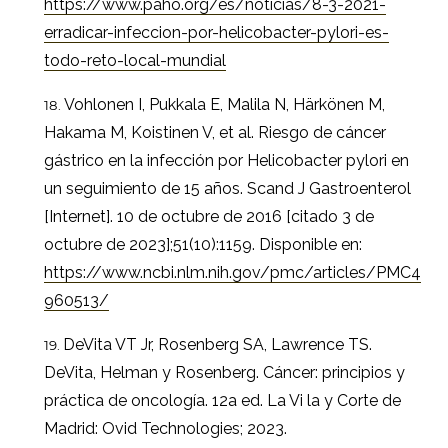
https://www.paho.org/es/noticias/8-3-2021-
erradicar-infeccion-por-helicobacter-pylori-es-
todo-reto-local-mundial
Vohlonen I, Pukkala E, Malila N, Härkönen M,
Hakama M, Koistinen V, et al. Riesgo de cáncer
gástrico en la infección por Helicobacter pylori en
un seguimiento de 15 años. Scand J Gastroenterol
[Internet]. 10 de octubre de 2016 [citado 3 de
octubre de 2023];51(10):1159. Disponible en:
https://www.ncbi.nlm.nih.gov/pmc/articles/PMC4
960513/
DeVita VT Jr, Rosenberg SA, Lawrence TS.
DeVita, Helman y Rosenberg. Cáncer: principios y
práctica de oncología. 12a ed. La Vi la y Corte de
Madrid: Ovid Technologies; 2023.