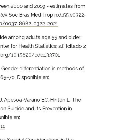
tween 2000 and 2019 - estimates from
Rev Soc Bras Med Trop n.d.;55:e0322-
590/0037-8682-0322-2021
ide among adults age 55 and older,
ter for Health Statistics; s.f. [citado 2
i.org/10.15620/cdc:133701
M. Gender differentiation in methods of
65–70. Disponible en:
J, Apesoa-Varano EC, Hinton L. The
n Suicide and Its Prevention in
nible en:
511
s: Special Considerations in the