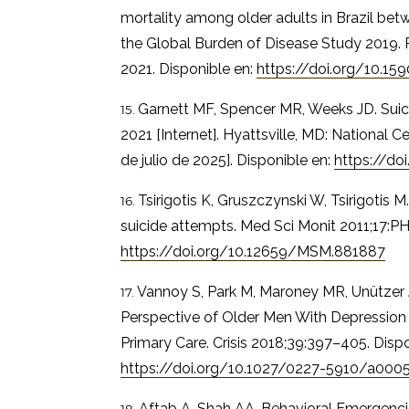
mortality among older adults in Brazil be
the Global Burden of Disease Study 2019. 
2021. Disponible en:
https://doi.org/10.1
Garnett MF, Spencer MR, Weeks JD. Suic
2021 [Internet]. Hyattsville, MD: National Cen
de julio de 2025]. Disponible en:
https://do
Tsirigotis K, Gruszczynski W, Tsirigotis 
suicide attempts. Med Sci Monit 2011;17:PH
https://doi.org/10.12659/MSM.881887
Vannoy S, Park M, Maroney MR, Unützer 
Perspective of Older Men With Depression o
Primary Care. Crisis 2018;39:397–405. Dispo
https://doi.org/10.1027/0227-5910/a000
Aftab A, Shah AA. Behavioral Emergencie