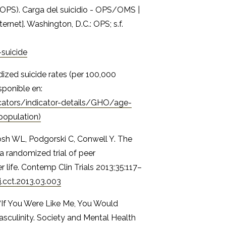
OPS). Carga del suicidio - OPS/OMS |
rnet]. Washington, D.C.: OPS; s.f.
suicide
ized suicide rates (per 100,000
sponible en:
cators/indicator-details/GHO/age-
population)
sh WL, Podgorski C, Conwell Y. The
a randomized trial of peer
r life. Contemp Clin Trials 2013;35:117–
j.cct.2013.03.003
“If You Were Like Me, You Would
asculinity. Society and Mental Health