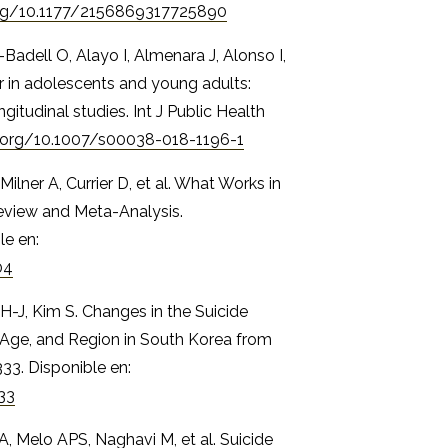
org/10.1177/2156869317725890
Badell O, Alayo I, Almenara J, Alonso I,
ior in adolescents and young adults:
itudinal studies. Int J Public Health
i.org/10.1007/s00038-018-1196-1
Milner A, Currier D, et al. What Works in
eview and Meta-Analysis.
le en:
04
H-J, Kim S. Changes in the Suicide
 Age, and Region in South Korea from
33. Disponible en:
33
A, Melo APS, Naghavi M, et al. Suicide