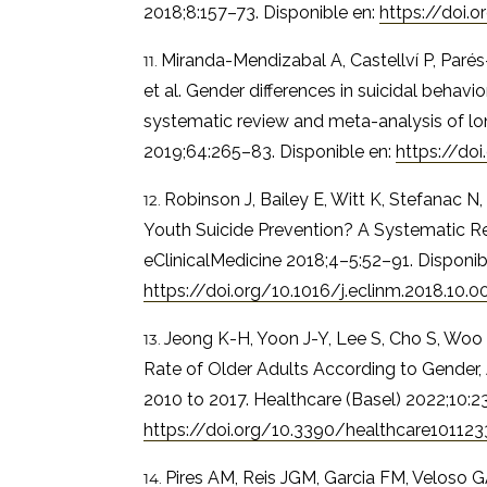
2018;8:157–73. Disponible en:
https://doi.
Miranda-Mendizabal A, Castellví P, Parés-
et al. Gender differences in suicidal behav
systematic review and meta-analysis of long
2019;64:265–83. Disponible en:
https://do
Robinson J, Bailey E, Witt K, Stefanac N, 
Youth Suicide Prevention? A Systematic R
eClinicalMedicine 2018;4–5:52–91. Disponib
https://doi.org/10.1016/j.eclinm.2018.10.0
Jeong K-H, Yoon J-Y, Lee S, Cho S, Woo 
Rate of Older Adults According to Gender,
2010 to 2017. Healthcare (Basel) 2022;10:23
https://doi.org/10.3390/healthcare101123
Pires AM, Reis JGM, Garcia FM, Veloso G