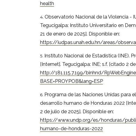
health
Observatorio Nacional de la Violencia - I
Tegucigalpa: Instituto Universitario en De
21 de enero de 2025]. Disponible en:
https://iudpas.unah.edu.hn/areas/observa
Instituto Nacional de Estadística (INE).
[Internet]. Tegucigalpa: INE; s.f. [citado 2 d
http://181.115.7.199/binhnd/RpWebEngine
BASE=PROYPOB&lang=ESP
Programa de las Naciones Unidas para el
desarrollo humano de Honduras 2022 [Inter
2 de julio de 2025]. Disponible en:
https://www.undp.org/es/honduras/publi
humano-de-honduras-2022